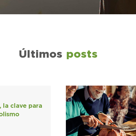
Últimos
posts
 la clave para
olismo