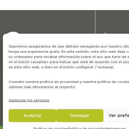
Áreas
Queremos asegurarnos de que disfrute navegando por nuestro sit
Nosotros
tenga una experiencia grata. En este sentido, este sitio web deja 
Formación
su ordenador para recabar información sobre el uso que hace de él
918 475 077
en el botón «aceptar» para indicar que está de acuerdo con el us
Blog
en este sitio web, o bien en el botón configurar / rechazar.
info@laboratoriocobas.com
Calle de la Perfumería 21,
Consulte nuestra política de privacidad y nuestra política de cooki
28770 Colmenar Viejo, Madrid
obtener más información al respecto.
Gestionar los servicios
Aceptar
Denegar
Ver pref
Política de cookies
Política de privacidad
Impressum