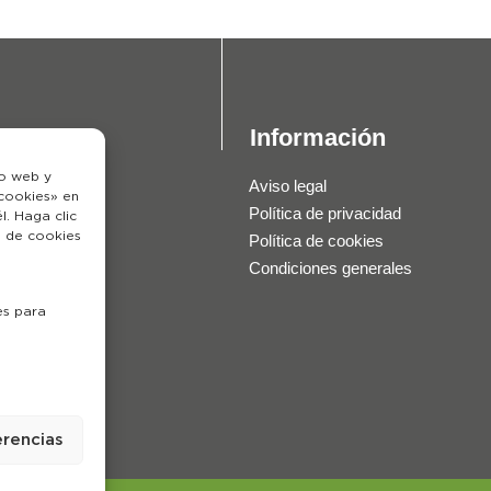
Información
io web y
Aviso legal
«cookies» en
Política de privacidad
. Haga clic
o de cookies
Política de cookies
Condiciones generales
es para
erencias