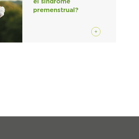
el síndrome
premenstrual?
+