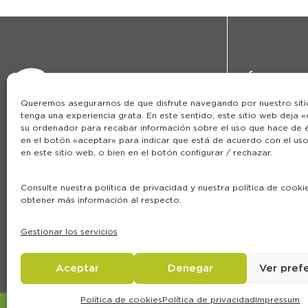
Áreas
Queremos asegurarnos de que disfrute navegando por nuestro sit
Nosotros
tenga una experiencia grata. En este sentido, este sitio web deja 
Formación
su ordenador para recabar información sobre el uso que hace de él
918 475 077
en el botón «aceptar» para indicar que está de acuerdo con el us
Blog
en este sitio web, o bien en el botón configurar / rechazar.
info@laboratoriocobas.com
Calle de la Perfumería 21,
Consulte nuestra política de privacidad y nuestra política de cooki
28770 Colmenar Viejo, Madrid
obtener más información al respecto.
Gestionar los servicios
Aceptar
Denegar
Ver pref
Política de cookies
Política de privacidad
Impressum