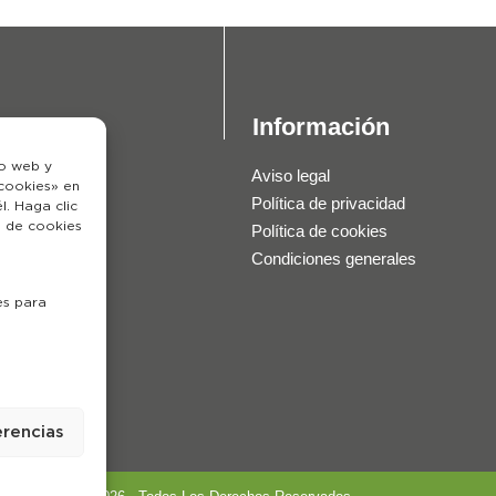
Información
io web y
Aviso legal
«cookies» en
Política de privacidad
. Haga clic
o de cookies
Política de cookies
Condiciones generales
es para
erencias