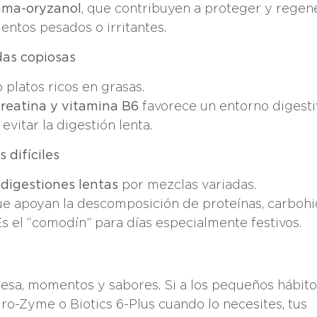
amma-oryzanol
, que contribuyen a proteger y regene
entos pesados o irritantes.
das copiosas
latos ricos en grasas.
creatina y vitamina B6
favorece un entorno digest
itar la digestión lenta.
 difíciles
 digestiones lentas
por mezclas variadas.
e apoyan la descomposición de proteínas, carbohi
Es el “comodín” para días especialmente festivos.
mesa, momentos y sabores. Si a los pequeños hábito
-Zyme o Biotics 6-Plus cuando lo necesites, tus