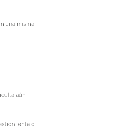
 en una misma
iculta aún
estión lenta o