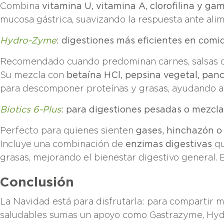
Combina
vitamina U, vitamina A, clorofilina y g
mucosa gástrica, suavizando la respuesta ante alim
Hydro-Zyme
: digestiones más eficientes en comi
Recomendado cuando predominan carnes, salsas o p
Su mezcla con
betaína HCl, pepsina vegetal, pan
para descomponer proteínas y grasas, ayudando a ev
Biotics 6-Plus
: para digestiones pesadas o mezclas
Perfecto para quienes sienten
gases, hinchazón o
Incluye una combinación de
enzimas digestivas
qu
grasas, mejorando el bienestar digestivo general. 
Conclusión
La Navidad está para disfrutarla: para compartir 
saludables sumas un apoyo como Gastrazyme, Hydro