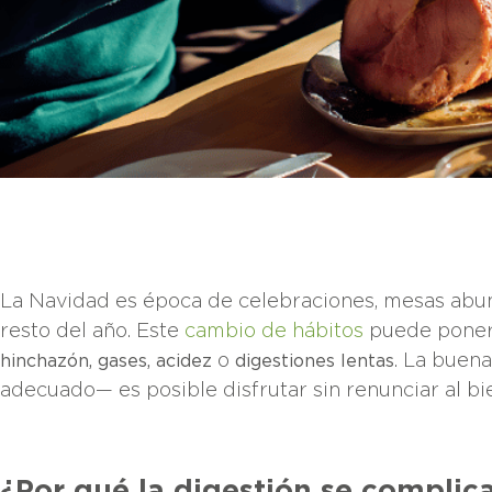
La Navidad es época de celebraciones, mesas abu
resto del año. Este
cambio de hábitos
puede poner 
o
. La buena
hinchazón, gases, acidez
digestiones lentas
adecuado— es posible disfrutar sin renunciar al bi
¿Por qué la digestión se complic