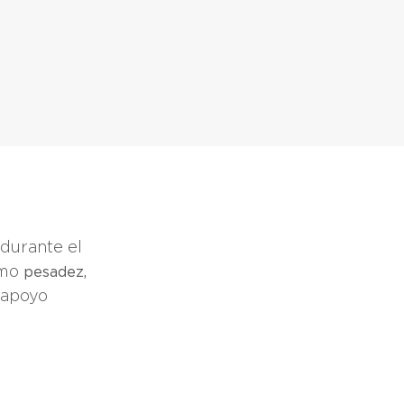
durante el
omo
pesadez,
l apoyo