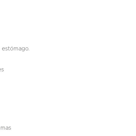
al estómago.
es
zimas