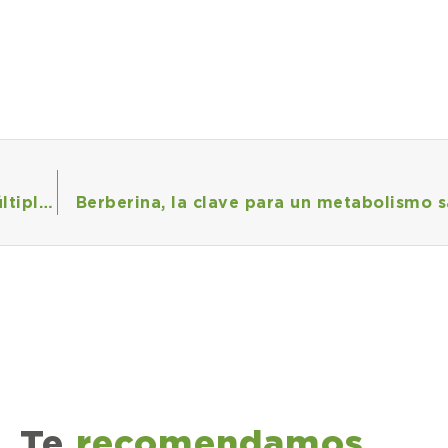
El aceite de orégano: un aliado natural con múltiples beneficios
Berberina, la clave para un metabolismo 
Te
recomendamos