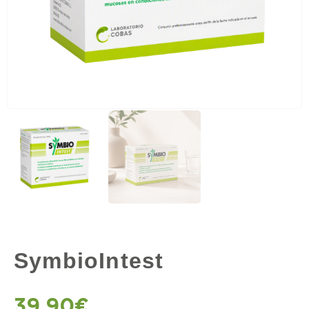
SymbioIntest
39,90
€